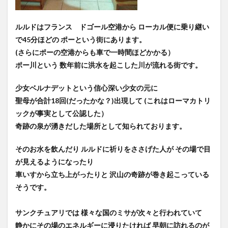
ルルドはフランス ドゴール空港から ローカル便に乗り継い
で45分ほどの ポーという街にあります。
(さらにポーの空港からも車で一時間ほどかかる）
ポー川という 数年前に洪水を起こした川が流れる街です。
少女ベルナデットという信心深い少女の元に
聖母が合計18回(だったかな？)出現して (これはローマカトリ
ックが事実として公認した）
奇跡の泉が湧きだした場所として知られております。
そのお水を飲んだり ルルドに祈りをささげた人が その場で目
が見えるようになったり
車いすから立ち上がったりと 沢山の奇跡が巻き起こっている
そうです。
サンクチュアリでは 様々な国のミサが次々と行われていて
静かにその場のエネルギーに浸りたければ 早朝に訪れるのが