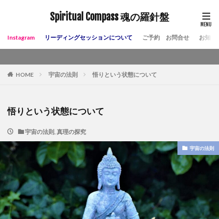
Spiritual Compass 魂の羅針盤
Instagram
リーディングセッションについて
ご予約 お問合せ
お知ら
HOME
宇宙の法則
悟りという状態について
悟りという状態について
宇宙の法則
,
真理の探究
宇宙の法則