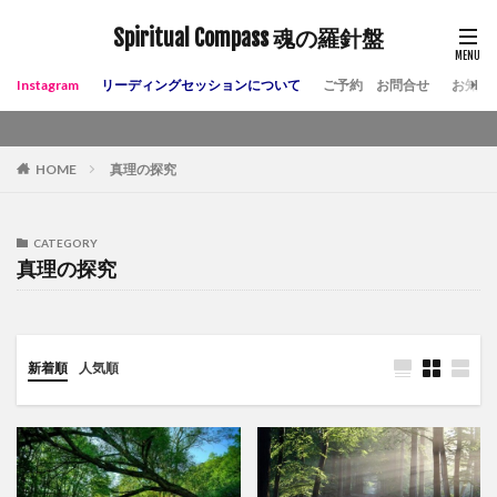
Spiritual Compass 魂の羅針盤
Instagram
リーディングセッションについて
ご予約 お問合せ
お知ら
HOME
真理の探究
CATEGORY
真理の探究
新着順
人気順