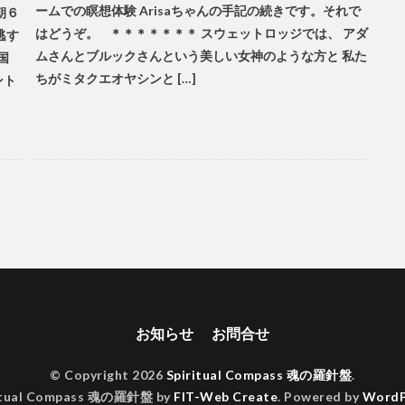
ームでの瞑想体験 Arisaちゃんの手記の続きです。それで
朝６
はどうぞ。 ＊＊＊＊＊＊＊ スウェットロッジでは、 アダ
逃す
ムさんとブルックさんという美しい女神のような方と 私た
国
ちがミタクエオヤシンと […]
ント
お知らせ
お問合せ
© Copyright 2026
Spiritual Compass 魂の羅針盤
.
itual Compass 魂の羅針盤 by
FIT-Web Create
. Powered by
WordP