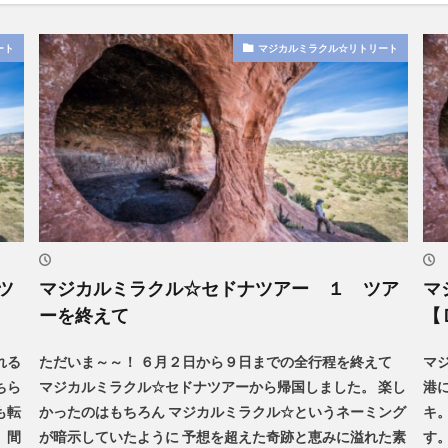
ート
マジカルミラクル☆リトリート
ツ
マジカルミラクル☆セドナツアー １ ツア
マ
ーを終えて
【
れる
ただいま～～！ ６月２日から９日までの全行程を終えて
マ
ちら
マジカルミラクル☆セドナツアーから帰国しました。 楽し
港
も転
かったのはもちろん マジカルミラクル☆というネーミング
キ
 間
が暗示していたように 予想を超えた奇跡と恵みに溢れた素
す